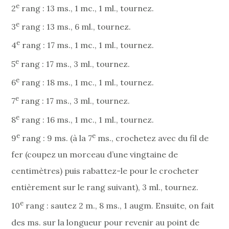
e
2
rang : 13 ms., 1 mc., 1 ml., tournez.
e
3
rang : 13 ms., 6 ml., tournez.
e
4
rang : 17 ms., 1 mc., 1 ml., tournez.
e
5
rang : 17 ms., 3 ml., tournez.
e
6
rang : 18 ms., 1 mc., 1 ml., tournez.
e
7
rang : 17 ms., 3 ml., tournez.
e
8
rang : 16 ms., 1 mc., 1 ml., tournez.
e
e
9
rang : 9 ms. (à la 7
ms., crochetez avec du fil de
fer (coupez un morceau d’une vingtaine de
centimètres) puis rabattez-le pour le crocheter
entièrement sur le rang suivant), 3 ml., tournez.
e
10
rang : sautez 2 m., 8 ms., 1 augm. Ensuite, on fait
des ms. sur la longueur pour revenir au point de