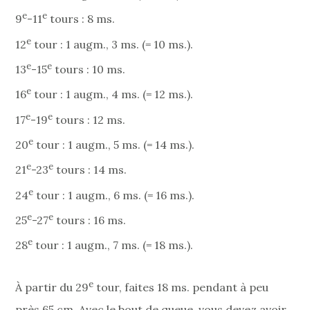
e
e
9
-11
tours : 8 ms.
e
12
tour : 1 augm., 3 ms. (= 10 ms.).
e
e
13
-15
tours : 10 ms.
e
16
tour : 1 augm., 4 ms. (= 12 ms.).
e
e
17
-19
tours : 12 ms.
e
20
tour : 1 augm., 5 ms. (= 14 ms.).
e
e
21
-23
tours : 14 ms.
e
24
tour : 1 augm., 6 ms. (= 16 ms.).
e
e
25
-27
tours : 16 ms.
e
28
tour : 1 augm., 7 ms. (= 18 ms.).
e
À partir du 29
tour, faites 18 ms. pendant à peu
près 65 cm. Avec le bout de queue, vous devez avoir