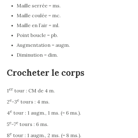
Maille serrée = ms.
Maille coulée = mc.
Maille en l’air = ml.
Point boucle = pb.
Augmentation = augm.
Diminution = dim.
Crocheter le corps
er
1
tour : CM de 4 m.
e
e
2
-3
tours : 4 ms.
e
4
tour : 1 augm., 1 ms. (= 6 ms.).
e
e
5
-7
tours : 6 ms.
e
8
tour : 1 augm., 2 ms. (= 8 ms.).