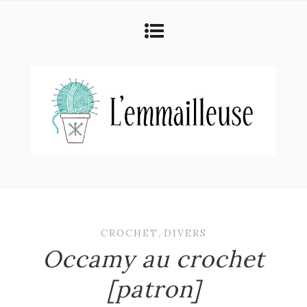
CROCHET
,
DIVERS
Occamy au crochet
[patron]